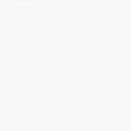
Steuerberaterin
Jetzt kontaktieren